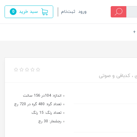
سبد خرید
ورود
ثبت‌نام
0
+
ی ، کدبافی و صوتی
اندازه: 104در 156 سانت
تعداد گره: 480 گره در 720 رج
تعداد رنگ: 15 رنگ
رجشمار: 30 رج