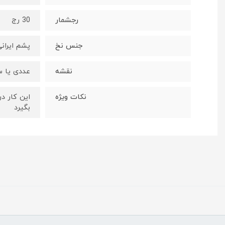
رجشمار
30 رج
جنس نخ
پشم ایران
نقشه
عددی یا س
نکات ویژه
این کار د
بگیرد