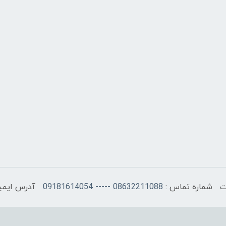
شماره تماس :
08632211088 ----- 09181614054
آدرس ایمی