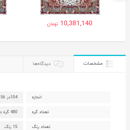
ریتا کد ۲ ساروق ،اراک
ر
10,381,140
تومان
مشخصات
دیدگاه‌ها
اندازه
104در 156 سانت
تعداد گره
480 گره در 720 رج
تعداد رنگ
15 رنگ