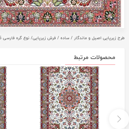
طرح زیرپایی اصیل و ماندگار / ساده / فرش زیرپایی/ نوع گره فارسی 6.5 سانت
محصولات مرتبط