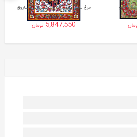
سورمه ای
مرغ ماهی خوار ، ده گره بیست گره ساروق
5,847,550
مان
تومان