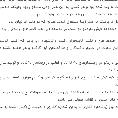
خانه جدا شده بود و هر کسی به این هنر بومی مشغول بود جایگاه مناسب
ر هنر دوستان ... این هنر در خانه ها وارد کردیم
حصل تا پزشک به هنر زیبا مشغول شدند هنری که در ذات ایرانیان بود
 مجموعه فرش دارمکو توانست در توسعه این هنر قدم های زیادی را بردار
از صدها طرح و نقشه تابلوفرش ،گلیم و فرشهای زیر پایی که اغلب توس
این سایت در اختیار بافندگان و علاقمندان قرار گرفته و هر هفته نقشه 
تولیدات نخ و نقشه تابلویی دارمکو در رجشمارها
با گره ترکی – گلیم پیچ (ورنی) – گلیم کرباس و گلیم فرش ، نقشه های
ت
ته به نیاز و سلیقه بافنده برای هر یک از محصولات نخ و نقشه در نظ
 خانه بندی و نقشه صوتی می باشد
د نوع (باشماره گذاری یا بدون شماره گذاری و لمینت (روکش) شده یا ب
د