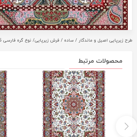
​​​​طرح زیرپایی اصیل و ماندگار / ساده / فرش زیرپایی/ نوع گره فارسی 6.5 سانت
محصولات مرتبط