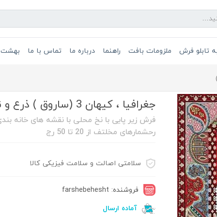
 تابلو فرش
ملزومات بافت
راهنما
درباره ما
تماس با ما
بهشت 
جغرافیا ، کیهان 3 (ساروق ) ذرع و نیم ۴۰ رج ( کد. )
فرش زیر پایی با نخ محلی با نقشه های خانه بندی 
رحشمارهای مخلتف از 20 تا 50 رج
سلامتی اصالت و سلامت فیزیکی کالا
فروشنده: farshebehesht
آماده ارسال