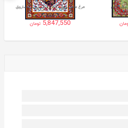
سورمه ای
مرغ ماهی خوار ، ده گره بیست گره ساروق
5,847,550
مان
تومان