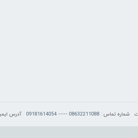
شماره تماس :
08632211088 ----- 09181614054
آدرس ایمی