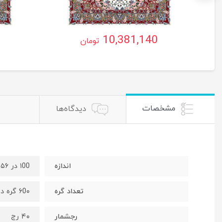
ریتا کد ۲ ساروق ،اراک
ر
10,381,140
تومان
مشخصات
دیدگاه‌ها
اندازه
۱00 در 1۵۶ سانت
تعداد گره
۶0۰ گره در ۹۶۰ رج
رجشمار
۴۰ رج