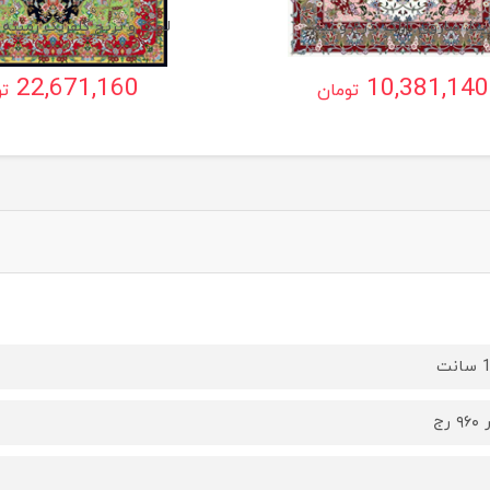
یتا، ساروق ،اراک ،ذرع و نیم
لچک و ترنج گلفرنگ زمینه 
22,671,160
10,381,140
تومان
تو