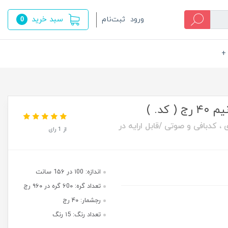
سبد خرید
ورود
ثبت‌نام
0
+
، کدبافی و صوتی /قابل ارایه در
از 1 رای
اندازه: ۱00 در 1۵۶ سانت
تعداد گره: ۶0۰ گره در ۹۶۰ رج
رجشمار: ۴۰ رج
تعداد رنگ: ۱5 رنگ