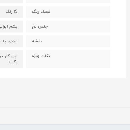
تعداد رنگ
۱5 رنگ
جنس نخ
پشم ایران
نقشه
عددی یا س
نکات ویژه
این کار د
بگیرد