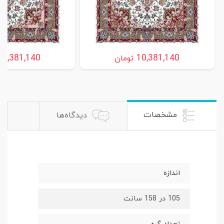
ریتا کد ۲ ساروق ،اراک
ریتا، ساروق ،اراک
10,381,140
10,381,140
تومان
مشخصات
دیدگاه‌ها
اندازه
105 در 158 سانت