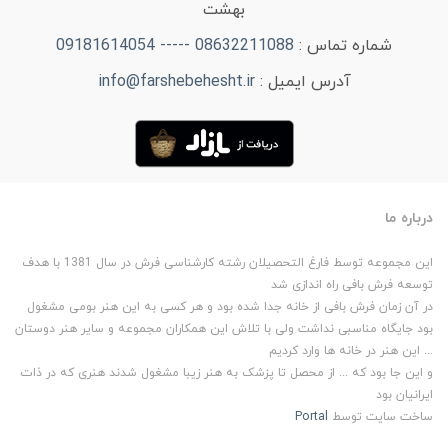
بهشت
شماره تماس :
08632211088 ----- 09181614054
آدرس ایمیل :
info@farshebehesht.ir
درباره ما
این مجموعه توسط فارغ التحصیلان رشته کارشناسی فرش در سال 1381 با هدف
توسعه فرش بافی راه اندازی شد
در آن زمان فرش بافی از خانه جدا شده بود و هر کسی به این هنر بومی مشغول
بود جایگاه مناسبی نداشت ولی با تلاش این همکاران مجموعه و سایر هنر دوستان
... این هنر در خانه ها وارد کردیم
و این جا بود که ... از محصل تا پزشک به هنر زیبا مشغول شدند هنری که در ذات
ایرانیان بود
ساخت سایت توسط
Portal