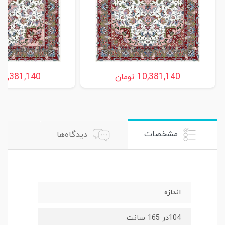
ریتا کد ۲ ساروق ،اراک
ریتا، ساروق ،اراک
10,381,140
10,381,140
تومان
مشخصات
دیدگاه‌ها
اندازه
104در 165 سانت