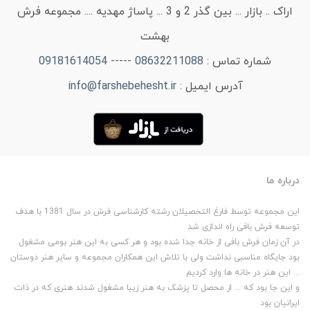
اراک .. بازار ... بین گذر 2 و 3 ... پاساژ مهدیه .... مجموعه فرش
بهشت
شماره تماس :
08632211088 ----- 09181614054
آدرس ایمیل :
info@farshebehesht.ir
درباره ما
این مجموعه توسط فارغ التحصیلان رشته کارشناسی فرش در سال 1381 با هدف
توسعه فرش بافی راه اندازی شد
در آن زمان فرش بافی از خانه جدا شده بود و هر کسی به این هنر بومی مشغول
بود جایگاه مناسبی نداشت ولی با تلاش این همکاران مجموعه و سایر هنر دوستان
... این هنر در خانه ها وارد کردیم
و این جا بود که ... از محصل تا پزشک به هنر زیبا مشغول شدند هنری که در ذات
ایرانیان بود