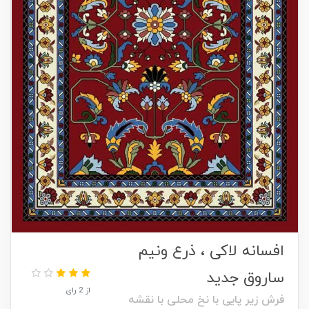
افسانه لاکی ، ذرع ونیم
ساروق جدید
از 2 رای
فرش زیر پایی با نخ محلی با نقشه