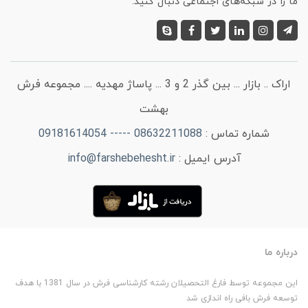
ما را در شبکه‌های اجتماعی دنبال کنید:
اراک .. بازار ... بین گذر 2 و 3 ... پاساژ مهدیه .... مجموعه فرش
بهشت
شماره تماس :
08632211088 ----- 09181614054
آدرس ایمیل :
info@farshebehesht.ir
درباره ما
این مجموعه توسط فارغ التحصیلان رشته کارشناسی فرش در سال 1381 با هدف
توسعه فرش بافی راه اندازی شد