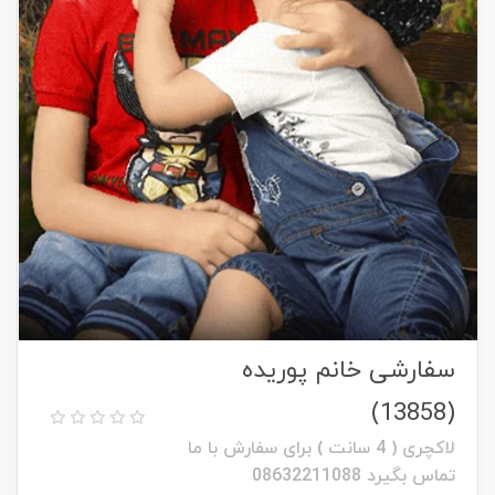
سفارشی خانم پوریده
(13858)
لاکچری ( 4 سانت ) برای سفارش با ما
تماس بگیرد 08632211088