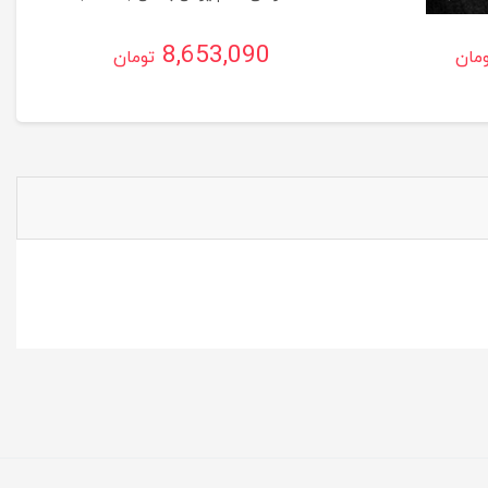
8,653,090
مان
تومان