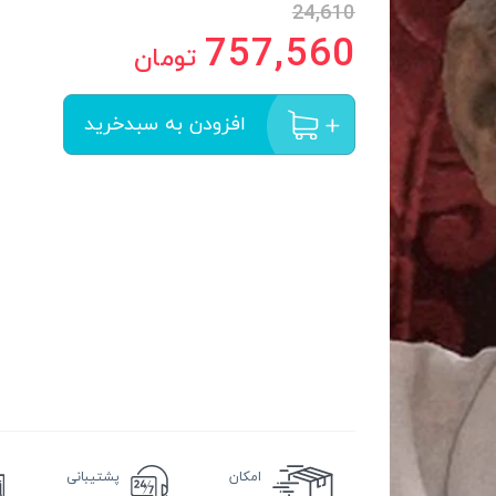
24,610
757,560
تومان
افزودن به سبدخرید
امکان
پشتیبانی