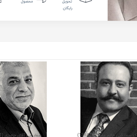
تحویل
محصول
رایگان
 سفارشی خانم عقبایی (13842)
سفارشی آقای حامدی (13841)