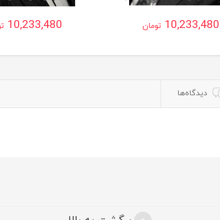
10,233,480
10,233,480
تومان
تو
دیدگاه‌ها