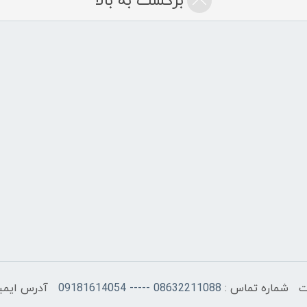
برگشت به بالا
شماره تماس :
08632211088 ----- 09181614054
آدرس ایمی