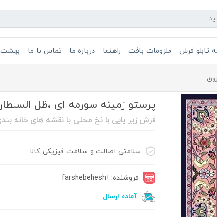
 تابلو فرش
ملزومات بافت
راهنما
درباره ما
تماس با ما
بهشت 
روق
پرستو زمینه سورمه ای ،ظل السلطان
فرش زیر پایی با نخ محلی با نقشه های خانه بند
سلامتی اصالت و سلامت فیزیکی کالا
فروشنده: farshebehesht
آماده ارسال