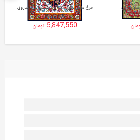
سورمه ای
مرغ ماهی خوار ، ده گره بیست گره ساروق
5,847,550
مان
تومان