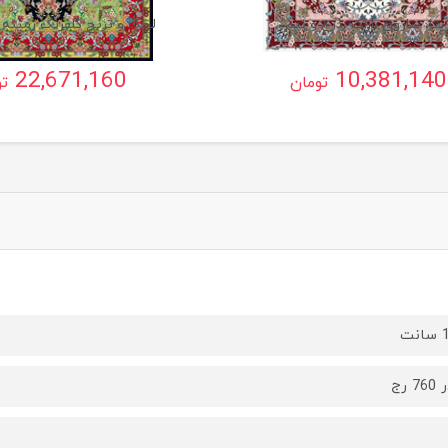
یتا، ساروق ،اراک ،ذرع و نیم
لچک و ترنج گلفرنگ زمینه 
22,671,160
10,381,140
تومان
تو