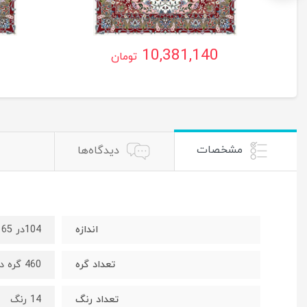
ریتا کد ۲ ساروق ،اراک
ر
10,381,140
تومان
مشخصات
دیدگاه‌ها
اندازه
104در 165 سانت
تعداد گره
460 گره در 760 رج
تعداد رنگ
14 رنگ