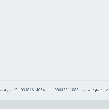
شماره تماس :
08632211088 ----- 09181614054
آدرس ایمی