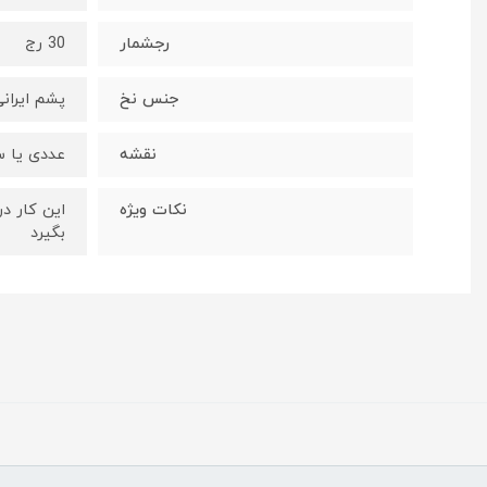
رجشمار
30 رج
جنس نخ
پشم ایران
نقشه
عددی یا س
نکات ویژه
این کار د
بگیرد