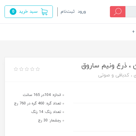
سبد خرید
ورود
ثبت‌نام
0
+
 ، ذرع ونیم ساروق
ی ، کدبافی و صوتی
اندازه: 104در 165 سانت
تعداد گره: 460 گره در 760 رج
تعداد رنگ: 14 رنگ
رجشمار: 30 رج