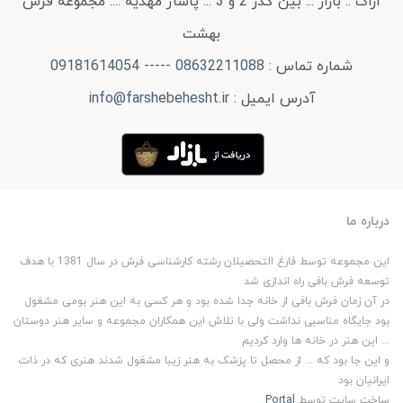
اراک .. بازار ... بین گذر 2 و 3 ... پاساژ مهدیه .... مجموعه فرش
بهشت
شماره تماس :
08632211088 ----- 09181614054
آدرس ایمیل :
info@farshebehesht.ir
درباره ما
این مجموعه توسط فارغ التحصیلان رشته کارشناسی فرش در سال 1381 با هدف
توسعه فرش بافی راه اندازی شد
در آن زمان فرش بافی از خانه جدا شده بود و هر کسی به این هنر بومی مشغول
بود جایگاه مناسبی نداشت ولی با تلاش این همکاران مجموعه و سایر هنر دوستان
... این هنر در خانه ها وارد کردیم
و این جا بود که ... از محصل تا پزشک به هنر زیبا مشغول شدند هنری که در ذات
ایرانیان بود
ساخت سایت توسط
Portal