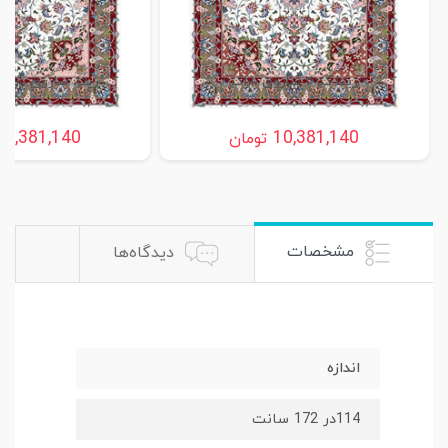
ریتا کد ۲ ساروق ،اراک
ریتا، ساروق ،اراک
10,381,140
10,381,140
تومان
مشخصات
دیدگاه‌ها
اندازه
114در 172 سانت