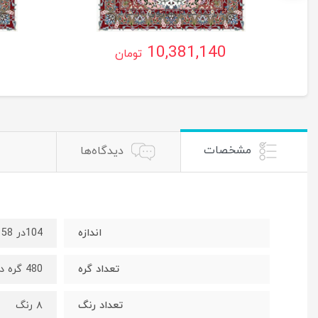
ریتا کد ۲ ساروق ،اراک
ر
10,381,140
تومان
مشخصات
دیدگاه‌ها
اندازه
104در 158 سانت
تعداد گره
480 گره در 720 رج
تعداد رنگ
۸ رنگ