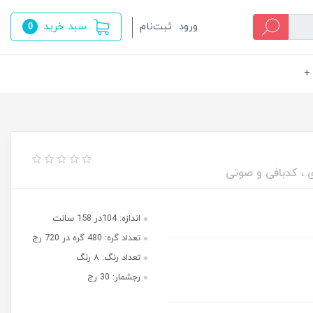
سبد خرید
ورود
ثبت‌نام
0
+
ی ، کدبافی و صوتی
اندازه: 104در 158 سانت
تعداد گره: 480 گره در 720 رج
تعداد رنگ: ۸ رنگ
رجشمار: 30 رج