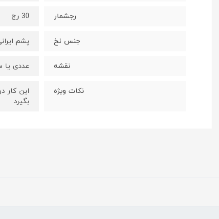
رجشمار
30 رج
جنس نخ
پشم ایران
نقشه
عددی یا س
نکات ویژه
این کار د
بگیرد