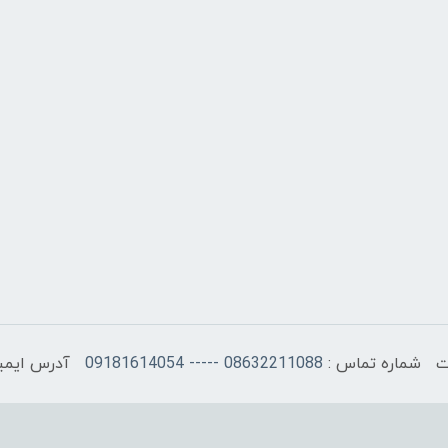
شماره تماس :
08632211088 ----- 09181614054
آدرس ایمی