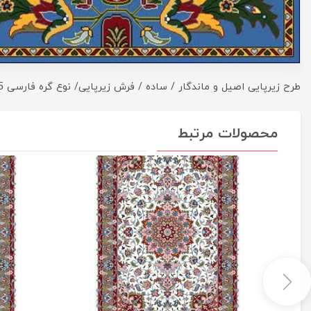
طرح زیرپایی اصیل و ماندگار / ساده / فرش زیرپایی/ نوع گره فارسی 6.5 سانت
محصولات مرتبط