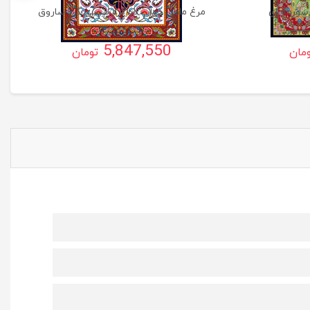
سورمه ای
مرغ ماهی خوار ، ده گره بیست گره ساروق
5,847,550
مان
تومان