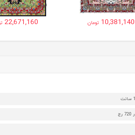
یتا، ساروق ،اراک ،ذرع و نیم
لچک و ترنج گلفرنگ زمینه 
22,671,160
10,381,140
تومان
تو