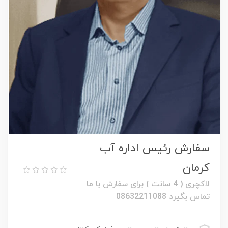
سفارش رئیس اداره آب
کرمان
لاکچری ( 4 سانت ) برای سفارش با ما
تماس بگیرد 08632211088