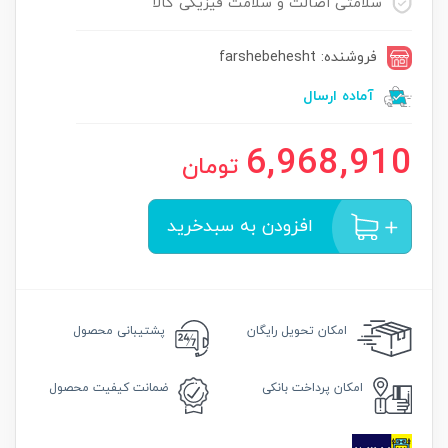
سلامتی اصالت و سلامت فیزیکی کالا
فروشنده: farshebehesht
آماده ارسال
6,968,910
تومان
افزودن به سبدخرید
امکان
تحویل رایگان
پشتیبانی محصول
امکان
پرداخت بانکی
ضمانت
کیفیت محصول