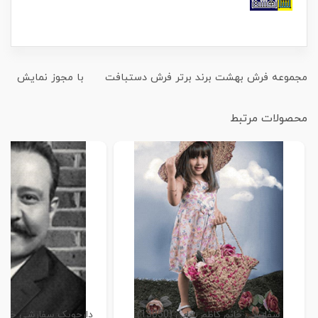
مجموعه فرش بهشت برند برتر فرش دستبافت با مجوز نمایش
محصولات مرتبط
سفارشی خانم کاظم بابایی (13850)
دارچوبک سفارشی خانم عقبا