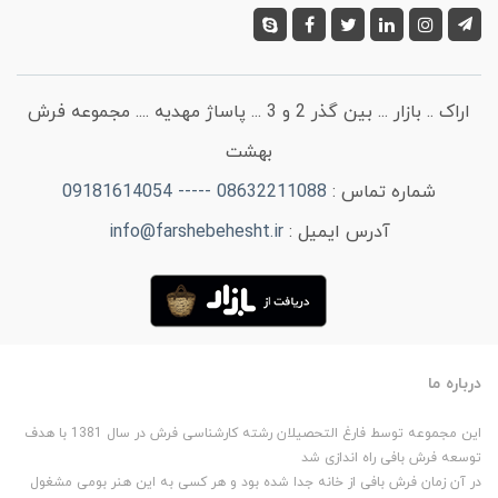
اراک .. بازار ... بین گذر 2 و 3 ... پاساژ مهدیه .... مجموعه فرش
بهشت
شماره تماس :
08632211088 ----- 09181614054
آدرس ایمیل :
info@farshebehesht.ir
درباره ما
این مجموعه توسط فارغ التحصیلان رشته کارشناسی فرش در سال 1381 با هدف
توسعه فرش بافی راه اندازی شد
در آن زمان فرش بافی از خانه جدا شده بود و هر کسی به این هنر بومی مشغول