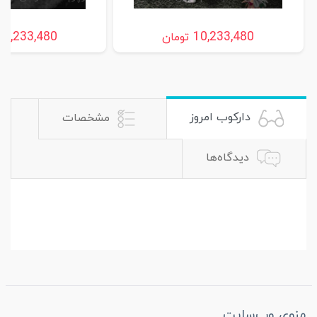
10,233,480
10,233,480
تومان
دارکوب امروز
مشخصات
دیدگاه‌ها
منوی وب‌سایت