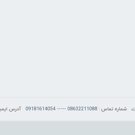
شماره تماس :
08632211088 ----- 09181614054
آدرس ایمی