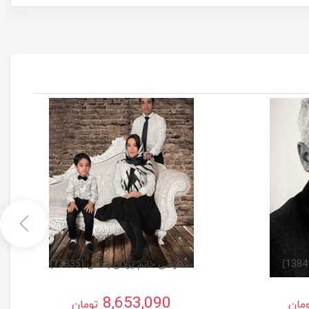
سفارشی خانم یزدان بخش (13835)
8,653,090
مان
تومان