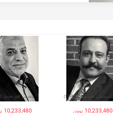
 سفارشی خانم عقبایی (13842)
سفارشی آقای حامدی (13841)
10,233,480
10,233,480
تومان
تو