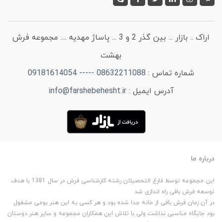
اراک .. بازار ... بین گذر 2 و 3 ... پاساژ مهدیه .... مجموعه فرش
بهشت
شماره تماس :
08632211088 ----- 09181614054
آدرس ایمیل :
info@farshebehesht.ir
درباره ما
این مجموعه توسط فارغ التحصیلان رشته کارشناسی فرش در سال 1381 با هدف
توسعه فرش بافی راه اندازی شد
در آن زمان فرش بافی از خانه جدا شده بود و هر کسی به این هنر بومی مشغول
بود جایگاه مناسبی نداشت ولی با تلاش این همکاران مجموعه و سایر هنر دوستان