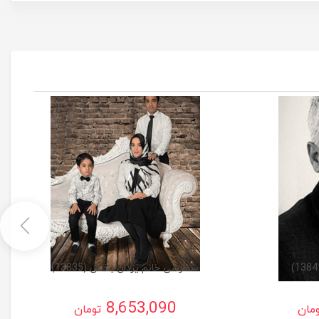
سفارشی خانم یزدان بخش (13835)
8,653,090
مان
تومان