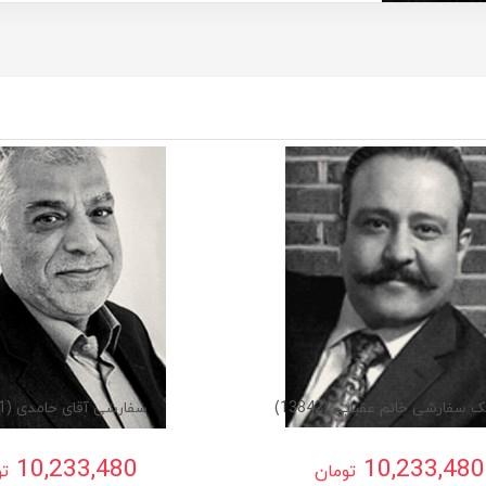
 سفارشی خانم عقبایی (13842)
سفارشی آقای حامدی (13841)
10,233,480
10,233,480
تومان
تو