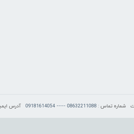
شماره تماس :
08632211088 ----- 09181614054
آدرس ایمی