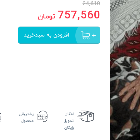
24,610
757,560
تومان
افزودن به سبدخرید
امکان
پشتیبانی
تحویل
محصول
رایگان