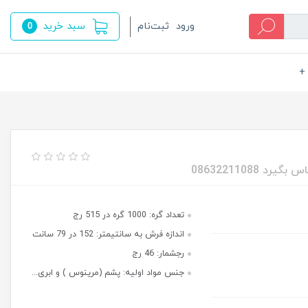
سبد خرید
ورود
ثبت‌نام
0
+
تعداد گره: 1000 گره در 515 رج
اندازه فرش به سانتیمتر: 152 در 79 سانت
رجشمار: 46 رج
جنس مواد اولیه: پشم (مرینوس ) و ابری...