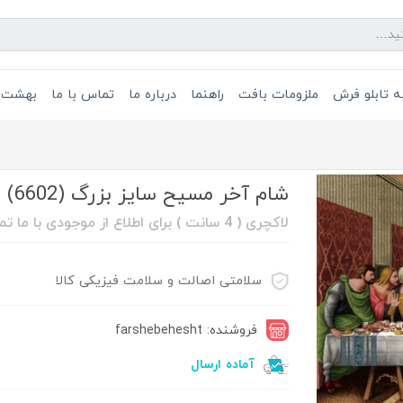
 تابلو فرش
ملزومات بافت
راهنما
درباره ما
تماس با ما
بهشت 
شام آخر مسیح سایز بزرگ (6602)
لاکچری ( 4 سانت ) برای اطلاع از موجودی با ما تماس بگیرد 08632211088
سلامتی اصالت و سلامت فیزیکی کالا
فروشنده: farshebehesht
آماده ارسال