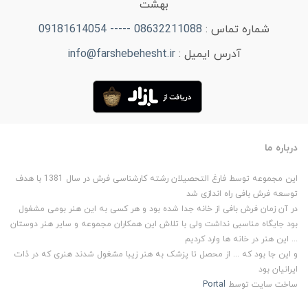
بهشت
شماره تماس :
08632211088 ----- 09181614054
آدرس ایمیل :
info@farshebehesht.ir
درباره ما
این مجموعه توسط فارغ التحصیلان رشته کارشناسی فرش در سال 1381 با هدف
توسعه فرش بافی راه اندازی شد
در آن زمان فرش بافی از خانه جدا شده بود و هر کسی به این هنر بومی مشغول
بود جایگاه مناسبی نداشت ولی با تلاش این همکاران مجموعه و سایر هنر دوستان
... این هنر در خانه ها وارد کردیم
و این جا بود که ... از محصل تا پزشک به هنر زیبا مشغول شدند هنری که در ذات
ایرانیان بود
ساخت سایت توسط
Portal