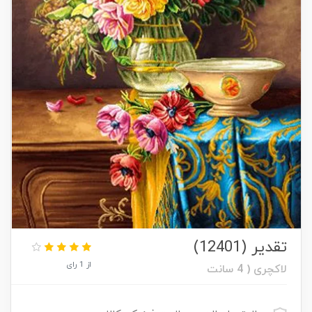
تقدیر (12401)
از 1 رای
لاکچری ( 4 سانت