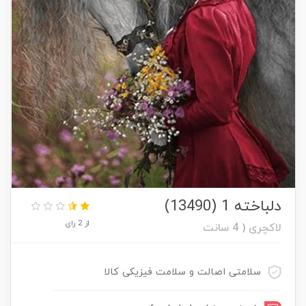
دلباخته 1 (13490)
از 2 رای
لاکچری ( 4 سانت
سلامتی اصالت و سلامت فیزیکی کالا