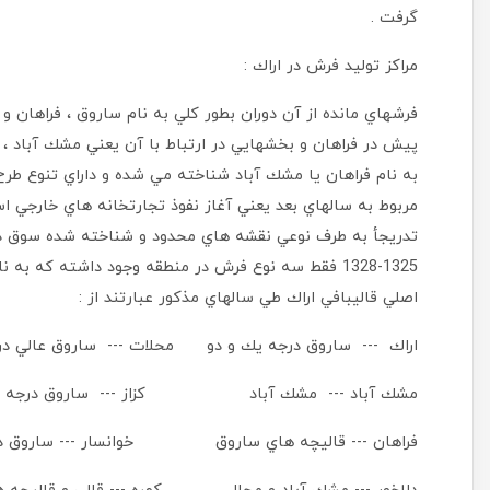
گرفت .
مراكز توليد فرش در اراك :
پيش در فراهان و بخشهايي در ارتباط با آن يعني مشك آباد ، ك
به نام فراهان يا مشك آباد شناخته مي شده و داراي تنوع طر
مربوط به سالهاي بعد يعني آغاز نفوذ تجارتخانه هاي خارجي ا
تدريجأ به طرف نوعي نقشه هاي محدود و شناخته شده سوق داد
1325-1328 فقط سه نوع فرش در منطقه وجود داشته كه 
اصلي قاليبافي اراك طي سالهاي مذكور عبارتند از :
اراك --- ساروق درجه يك و دو محلات --- ساروق عالي در
مشك آباد --- مشك آباد كزاز --- ساروق درجه دو
فراهان --- قاليچه هاي ساروق خوانسار --- ساروق در