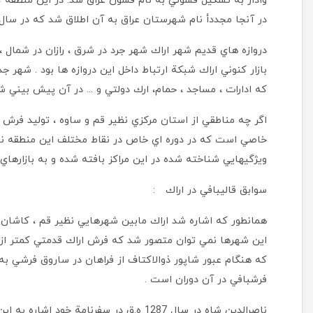
وادار به تشكيل قشوني به نام قشون عراق شد. در اين منطقه 
در آنجا مجددأ نام شهرستان عراق به آن اطلاق شد كه در سال 1316 ه.ش مجددأ به اراك تبديل شد 
دروازه هاي قديم شهر اراك شهر جرد در شرق ، رازان در شمال ، 
بازار كنوني اراك شبكة ارتباط داخل اين دروازه ها بود . شهر
كه ادارات ، مساجد ، حمام، ارك دولتي و ... در آن پيش بيني شد
اگر چه مناطقي از استان مركزي نظير قم و ساوه ، توليد فرش 
خاصي است كه در دوره اي خاص در نقاط مختلف اين منطقه نظير 
ويژگيهايي شناخته شده در اين مراكز بافته شده و به بازاره
سوابق قاليبافي در اراك :
همانطور كه اشاره شد اراك مابين شهرهايي نظير قم ، كاشان و
اين شهرها نمي توان متصور شد كه فرش اراك قدمتي كمتر از 
كه هنگام عبور شاپور ذوالاكتاف از فراهان در ساروق فرشي 
فرشبافي در آن دوران است .
ناصرالدين شاه در سال 1287 ه.ق در سفرنامة 