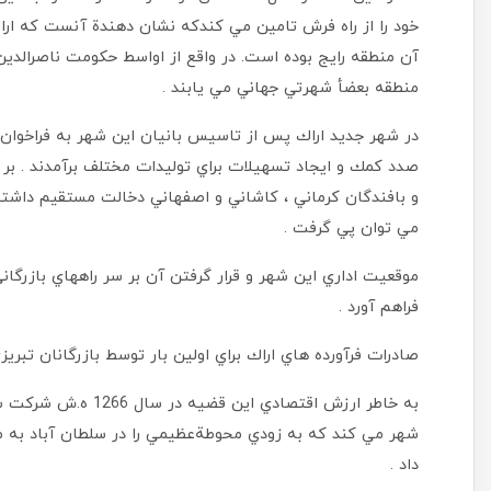
خود را از راه فرش تامين مي كندكه نشان دهندة‌ آنست كه ارا
آن منطقه رايج بوده است. در واقع از اواسط حكومت ناصرالد
منطقه بعضأ‌ شهرتي جهاني مي يابند .
در شهر جديد اراك پس از تاسيس بانيان اين شهر به فراخوان 
صدد كمك و ايجاد تسهيلات براي توليدات مختلف برآمدند . ب
و بافندگان كرماني ، كاشاني و اصفهاني دخالت مستقيم داشتن
مي توان پي گرفت .
موقعيت اداري اين شهر و قرار گرفتن آن بر سر راههاي بازرگاني
فراهم آورد .
صادرات فرآورده هاي اراك براي اولين بار توسط بازرگانان تبريزي در سال 1254 ه.ش در زمان ناصرالدين ش
به خاطر ارزش اقتصادي
شهر مي كند كه به زودي محوطة‌عظيمي را در سلطان آباد به محل
داد .