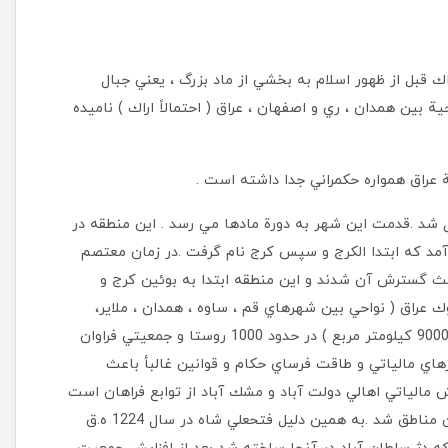
 سال نميرسد ولي لفظ اراك قبل از ظهور اسلام به بخشي از ماد بزرگ ، يعني جبال
 بين همدان ، ري و اصفهان ، عراق ( احتمالاً اراك ) ناميده
ة عراق همواره حكمراني جدا داشته است .
 شد .قدمت اين شهر به دورة مادها مي رسد . اين منطقه در
آمد كه ابتدا الكرج و سپس كرج نام گرفت .در زمان معتصم
اعث گسترش آن شدند و اين منطقه ابتدا به بوئين كرج و
 عراق ( نواحي بين شهرهاي قم ، ساوه ، همدان ، ملاير،
بروجرد، گلپايگان و اصفهان ) به علت وسعت زياد ( نزديك به 9000 كيلومتر مربع ) در حدود 1000 روستا و جمعيتي فراوان
اي مالياتي و طاقت فرساي حكام و قوانين غالبأ باعث
مالياتي اهالي دولت آباد و مشك آباد از توابع فراهان است
كه در زمان فتحعلي شاه موجب لشكركشي سپهدار و ويراني اين مناطق شد .به همين دليل فتحعلي شاه در سال 1224 ه.ق