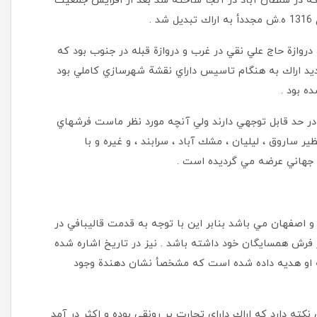
كه دژ سلطان آباد در آنجا ساخته شد بعد از افزايش جمعيت
.
دروازة حاج علي نقي در غرب و دروازة قبله در جنوب بود كه
 جديد اراك به هنگام تاسيس داراي نقشة شهرسازي كاملي بود
ه بود .
در حد قابل توجهي دارند ولي آنچه مورد نظر ماست فرشهاي
ساروق ، ليليان ، مشك آباد ، سرابند ، و غيره و با
اي جهاني عرضه مي گرديده است .
 اصفهان مي باشد بنابر اين با توجه به قدمت قاليبافي در
فرش همسايگان خود داشته باشد . نيز در تاريخ اشاره شده
به او هديه داده شده است كه مشخصأ نشان دهندة وجود
خود اشاره به اين نكته دارد كه اراك داراي تجارت پر رونقي بوده و اكثر در آمد