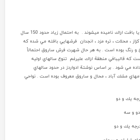
فرشهاي مانده از آن دوران بطور كلي به نام ساروق ، فراهان و يا بافت اراك ناميده ميشوند . به احتمال زياد حدود 150 سال
زاز ، محلات ، تره مزد ، انجدان فرشهايي بافته مي شده كه
ح و رنگ بوده است . به هر حال شهرت فرش ساروق احتمالأ
ست كه قاليبافي منطقة اراك عليرغم تنوع سالهاي اوليه
ه مي شود . بر اساس نوشتة ادواردز در حدود سالهاي
به نامهاي مشك آباد ، محال و ساروق معروف بوده است . نواحي
جه يك و دو
 و سه
جه يك و دو