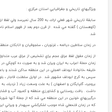
ويژگيهاي تاريخي و جغرافيايي استان مركزي :
سابقة تاريخي شهر فعلي اراك به 200
(كوهستان ) گفته مي شده . از قرن دوم بعد از ظهور اسلام ناحية
شد.
در زمان سلاطين ديالمه ، غزنويان ، سلجوقيان و اتابكان منطق
از زمان مغول لفظ عراق عجم براي تشخيص از عراق عرب متداول
زمان حملة اعراب به ايران ويران شد و به صورت ده كوچكي در 
خليفه ،خانوادة ابودلف العجلي در اين منطقه ساكن شدند و ب
سپس به كرج ابودلف مشهور شد . در اوايل سلطنت قاجار ، بلوك
داشت . بافت روستايي و كشاورزي منطقه و كمبود آب و فشاره
درگيريهاي خونين در اين منطقه مي شد كه از جملة آنها شورش 