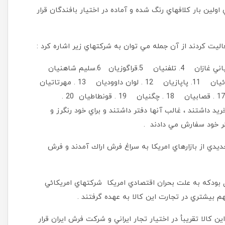
لين بار كلافهاي رنگ شده و آماده در اختيار بافندگان قرار
اليت كردند از آن جمله مي توان به شركتهاي زير اشاره كرد :
1. تاوسهندچيان نيويورك 2. كمپاني شرق (ازميري) 3. كمپاني غازان 4. تلفنيان 5.قراگوزيان 6.سليم شاهنيان
7.قاراپت شاهنيان 8 . خياطان 9. سوچكيان 10 . هواسائيان 11. پاپازيان 12 . لوان داووديان 13 . مهرتاتيان
14. وازاپتسيان 15 . آساطوريان 16 . برادران سامره اي 17 . قصابيان 18 . چگنيان 19 . قونطاطيان 20 .
ريد داشتند ، غالب آنها دفتر داشتند و براي خود رنگرز و
نظر خود سفارش مي دادند .
دي از بازارهاي امريكا به سراغ فرش اراك آمدند و فرش
دكه به علت بحران اقتصادي امريكا شركتهاي امريكائي
م بيشتري در تجارت اين كالا به عهده گرفتند .
د اين كالا تقريبأ در اختيار تجار ايراني و شركت فرش ايران قرار