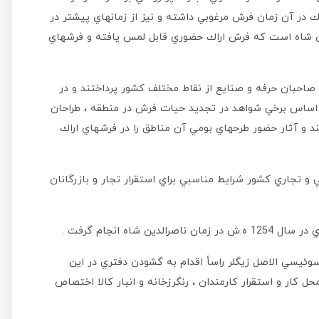
ك در آن زمان فرش مرغوبي داشته و نيز از زمانهاي پيشتر در
ين شاه است كه فرش اراك حضوري قابل لمس يافته و فرشهاي
صاحبان حرفه و صنايع از نقاط مختلف كشور پرداختند و در
ر اساس برخي شواهد در تجديد حيات فرش در منطقه ، طراحان
د و آثار حضور طرحهاي بومي آن مناطق را در فرشهاي اراك
 و تجاري كشور شرايط مناسبي براي استقرار تجار و بازرگانان
اه انجام گرفت .
 اين قضيه در سال 1266 ه.ش شركت سوئيسي الاصل زيگلر راسأ اقدام به گشودن دفتري در اين
 كار و استقرار كارمندان ، رنگرزخانه و انبار كالا اختصاص