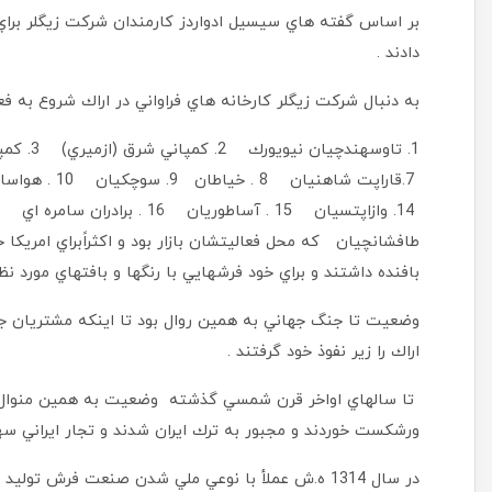
بر اساس گفته هاي سيسيل ادواردز كارمندان شركت زيگلر براي او
دادند .
به دنبال شركت زيگلر كارخانه هاي فراواني در اراك شروع به فع
طافشانچيان كه محل فعاليتشان بازار بود و اكثراً‌براي امريكا خ
بافنده داشتند و براي خود فرشهايي با رنگها و بافتهاي مورد 
وضعيت تا جنگ جهاني به همين روال بود تا اينكه مشتريان جدي
اراك را زير نفوذ خود گرفتند .
تا سالهاي اواخر قرن شمسي گذشته وضعيت به همين منوال بو
ورشكست خوردند و مجبور به ترك ايران شدند و تجار ايراني سه
در سال 1314 ه.ش عملأ با نوعي ملي شدن صنعت فرش تولي