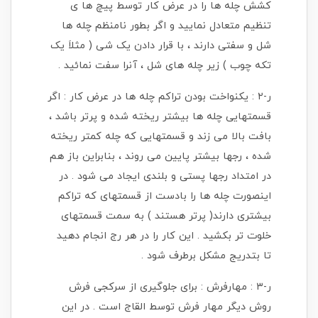
کشش چله ها را در عرض کار توسط پیچ ها ی
تنظیم متعادل نمایید و اگر بطور نامنظم چله ها
شل و سفتی دارند ، با قرار دادن یک شی ( مثلاَ یک
تکه چوب ) زیر چله های شل ، آنرا سفت نمائید .
ر-۲ : یکنواخت بودن تراکم چله ها در عرض کار : اگر
قسمتهایی چله ها بیشتر ریخته شده و پرتر باشد ،
بافت بالا می زند و قسمتهایی که چله کمتر ریخته
شده ، رجها بیشتر پایین می روند ، بنابراین باز هم
در امتداد رجها پستی و بلندی ایجاد می شود . در
اینصورت چله ها را بادست از قسمتهای که تراکم
بیشتری دارند( پرتر هستند ) به سمت قسمتهای
خلوت تر بکشید . این کار را در هر رج انجام دهید
تا بتدریج مشکل برطرف شود .
ر-۳ : مهارفرش : برای جلوگیری از سرکجی فرش
روش دیگر مهار فرش توسط القاج است . در این