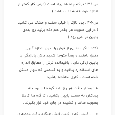
س-۱-۳ : تراکم چله ها زیاد است (عرض کار کمتر از
اندازه خواسته شده میباشد ) .
س-۱-۴ : پود نازک را خیلی سفت و خشک می کشید
( در این صورت هر چقدر هم دفه بزنید رج بعدی
پایین تر نمی رود ) .
نکته : اگر مقداری از فرش را بدون اندازه گیری
دقیق بافتید و بعداَ متوجه شدید فرش بالازدگی یا
پایین زدگی دارد ، باقیمانده فرش را مطابق اندازه
های استاندارد ببافید و به قسمتی که دچار مشکل
شده است ، کاری نداشته باشید .
ط : بعد ار بافت هر رج باید گره ها را بوسیله
پودکش به سمت پایین بکشید ، تا گره ها کاملا
بصورت صاف و کشیده در جای خود قرار بگیرند .
ع : از قیچی کاری کردن فرش هنگام بافت خودداری