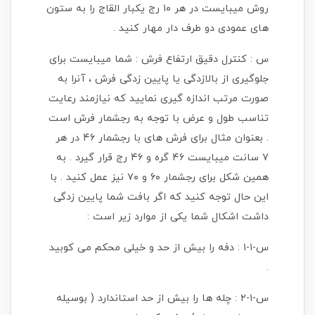
روش میبایست در هر ۱۰ رج یکبار القاج را به ستون
های عمودی دو طرف دار مهار کنید .
س : کنترل دقیق ارتفاع فرش : شما میبایست برای
جلوگیری از بالازدگی یا پایین زدگی فرش ، آنرا به
صورت مرتب اندازه گیری نمایید که نیازمند رعایت
تناسب طول و عرض با توجه به رجشمار فرش است
. بعنوان مثال برای فرش های با رجشمار ۴۶ در هر
۷ سانت میبایست ۴۶ گره و ۴۶ رج قرار گیرد . به
همین شکل برای رجشمار ۶۰ و ۷۰ نیز عمل کنید . با
این حال توجه کنید که اگر بافت شما پایین زدگی
داشت اشکال شما یکی از موارد زیر است :
س-۱-۱ : دفه را بیش از حد و خیلی محکم می کوبید
.
س-۱-۲ : چله ها را بیش از حد استاندارد ( بوسیله