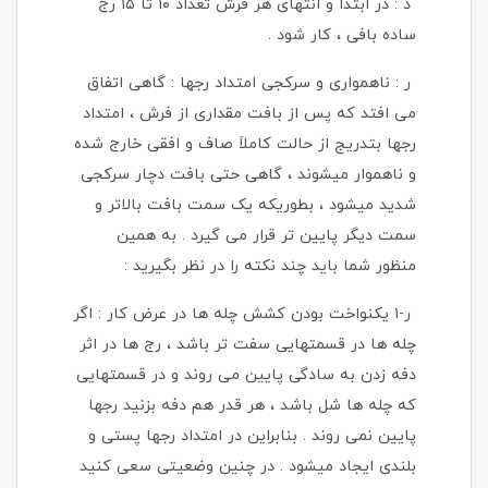
د : در ابتدا و انتهای هر فرش تعداد ۱۰ تا ۱۵ رج
ساده بافی ، کار شود .
ر : ناهمواری و سرکجی امتداد رجها : گاهی اتفاق
می افتد که پس از بافت مقداری از فرش ، امتداد
رجها بتدریج از حالت کاملاَ صاف و افقی خارج شده
و ناهموار میشوند ، گاهی حتی بافت دچار سرکجی
شدید میشود ، بطوریکه یک سمت بافت بالاتر و
سمت دیگر پایین تر قرار می گیرد . به همین
منظور شما باید چند نکته را در نظر بگیرید :
ر-۱ یکنواخت بودن کشش چله ها در عرض کار : اگر
چله ها در قسمتهایی سفت تر باشد ، رج ها در اثر
دفه زدن به سادگی پایین می روند و در قسمتهایی
که چله ها شل باشد ، هر قدر هم دفه بزنید رجها
پایین نمی روند . بنابراین در امتداد رجها پستی و
بلندی ایجاد میشود . در چنین وضعیتی سعی کنید