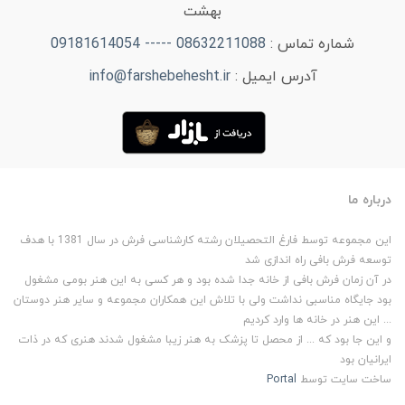
بهشت
شماره تماس :
08632211088 ----- 09181614054
آدرس ایمیل :
info@farshebehesht.ir
درباره ما
این مجموعه توسط فارغ التحصیلان رشته کارشناسی فرش در سال 1381 با هدف
توسعه فرش بافی راه اندازی شد
در آن زمان فرش بافی از خانه جدا شده بود و هر کسی به این هنر بومی مشغول
بود جایگاه مناسبی نداشت ولی با تلاش این همکاران مجموعه و سایر هنر دوستان
... این هنر در خانه ها وارد کردیم
و این جا بود که ... از محصل تا پزشک به هنر زیبا مشغول شدند هنری که در ذات
ایرانیان بود
ساخت سایت توسط
Portal