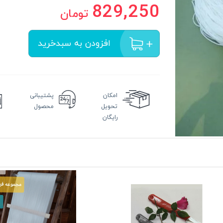
829,250
تومان
افزودن به سبدخرید
امکان
پشتیبانی
تحویل
محصول
رایگان