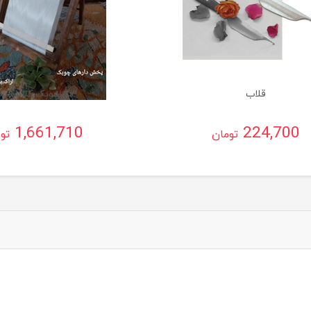
قلاب
دار چوبک کلاستی
1,661,710
224,700
تومان
تو