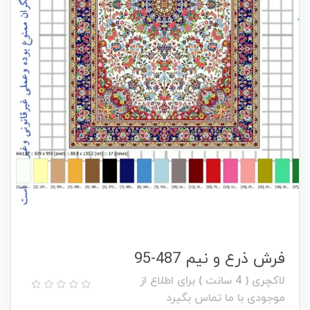
فرش ذرع و نیم 487-95
لاکچری ( 4 سانت ) برای اطلاع از
موجودی با ما تماس بگیرد