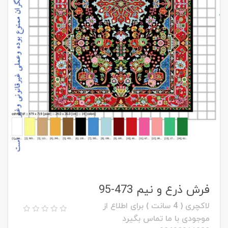
فرش ذرع و نیم 473-95
لاکچری ( 4 سانت ) برای اطلاع از
موجودی با ما تماس بگیرد