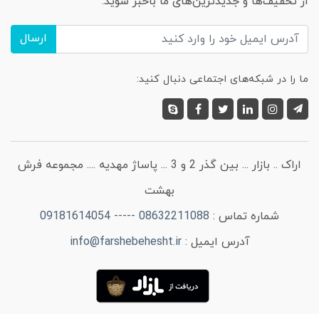
از تخفیف‌ها و جدیدترین‌های ما باخبر شوید:
ارسال
ما را در شبکه‌های اجتماعی دنبال کنید:
اراک .. بازار ... بین گذر 2 و 3 ... پاساژ مهدیه .... مجموعه فرش
بهشت
شماره تماس :
08632211088 ----- 09181614054
آدرس ایمیل :
info@farshebehesht.ir