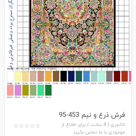
فرش ذرع و نیم 453-95
لاکچری ( 4 سانت ) برای اطلاع از
موجودی با ما تماس بگیرد