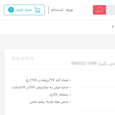
سبد خرید
ورود
ثبت‌نام
0
+
تعداد گره: 719ریشه در 1135رج
اندازه فرش به سانتیمتر: 135در 210سانت
رجشمار: 35رج
جنس مواد اولیه: پشم محلی