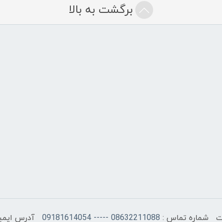
برگشت به بالا
شماره تماس :
08632211088 ----- 09181614054
آدرس ایمی