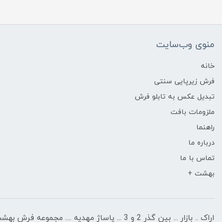
منوی وب‌سایت
خانه
فرش زیرپایی سنتی
تبدیل عکس به تابلو فرش
ملزومات بافت
راهنما
درباره ما
تماس با ما
بهشت +
اراک .. بازار ... بین گذر 2 و 3 ... پاساژ مهدیه .... مجموعه فرش بهشت