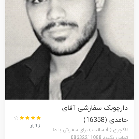
دارچوبک سفارشی آفای
حامدی (16358)
از 1 رای
لاکچری ( 4 سانت ) برای سفارش با ما
تماس بگیرد 08632211088