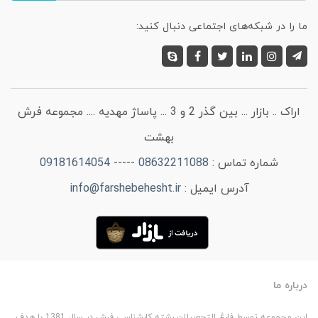
ما را در شبکه‌های اجتماعی دنبال کنید:
اراک .. بازار ... بین گذر 2 و 3 ... پاساژ مهدیه .... مجموعه فرش
بهشت
شماره تماس :
08632211088 ----- 09181614054
آدرس ایمیل :
info@farshebehesht.ir
درباره ما
این مجموعه توسط فارغ التحصیلان رشته کارشناسی فرش در سال 1381 با هدف