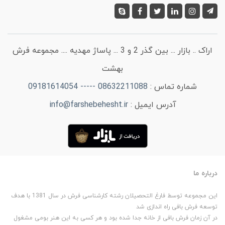
اراک .. بازار ... بین گذر 2 و 3 ... پاساژ مهدیه .... مجموعه فرش
بهشت
شماره تماس :
08632211088 ----- 09181614054
آدرس ایمیل :
info@farshebehesht.ir
درباره ما
این مجموعه توسط فارغ التحصیلان رشته کارشناسی فرش در سال 1381 با هدف
توسعه فرش بافی راه اندازی شد
در آن زمان فرش بافی از خانه جدا شده بود و هر کسی به این هنر بومی مشغول