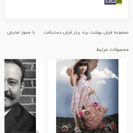
مجموعه فرش بهشت برند برتر فرش دستبافت با مجوز نمایش
محصولات مرتبط
سفارشی خانم کاظم بابایی (13850)
دارچوبک سفارشی خانم عقبا