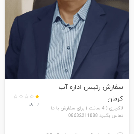
سفارش رئیس اداره آب
کرمان
از 1 رای
لاکچری ( 4 سانت ) برای سفارش با ما
تماس بگیرد 08632211088