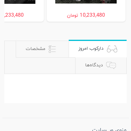
10,233,480
10,233,480
تومان
دارکوب امروز
مشخصات
دیدگاه‌ها
منوی وب‌سایت