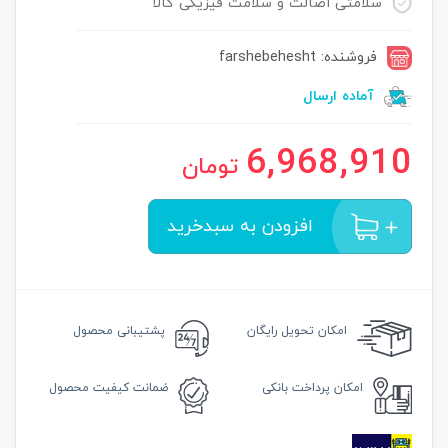
سلامتی اصالت و سلامت فیزیکی کالا
فروشنده: farshebehesht
آماده ارسال
6,968,910
تومان
افزودن به سبدخرید
امکان
تحویل رایگان
پشتیبانی محصول
امکان
پرداخت بانکی
ضمانت
کیفیت محصول