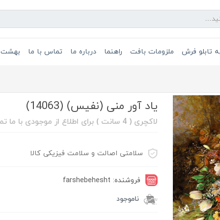
 تابلو فرش
ملزومات بافت
راهنما
درباره ما
تماس با ما
بهشت 
یاد آور منی (نفیس) (14063)
لاکچری ( 4 سانت ) برای اطلاع از موجودی با ما تماس بگیرد 08632211088
سلامتی اصالت و سلامت فیزیکی کالا
فروشنده: farshebehesht
ناموجود