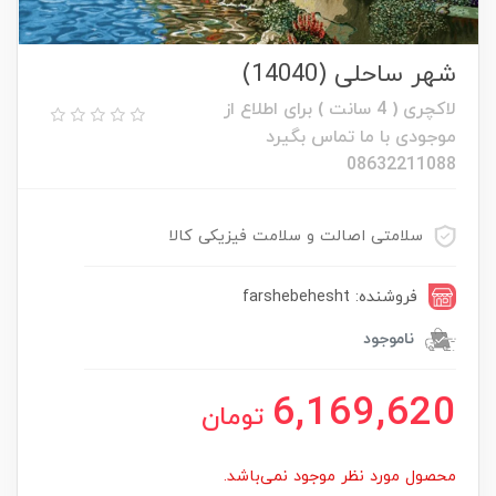
شهر ساحلی (14040)
لاکچری ( 4 سانت ) برای اطلاع از
موجودی با ما تماس بگیرد
08632211088
سلامتی اصالت و سلامت فیزیکی کالا
فروشنده: farshebehesht
ناموجود
6,169,620
تومان
محصول مورد نظر موجود نمی‌باشد.