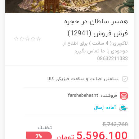
همسر سلطان در حجره
فرش فروش (12941)
لاکچری ( 4 سانت ) برای اطلاع از
موجودی با ما تماس بگیرد
08632211088
سلامتی اصالت و سلامت فیزیکی کالا
فروشنده: farshebehesht
آماده ارسال
5,743,760
تخفیف
5,596,100
تومان
3%