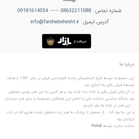
شماره تماس :
08632211088 ----- 09181614054
آدرس ایمیل :
info@farshebehesht.ir
درباره ما
این مجموعه توسط فارغ التحصیلان رشته کارشناسی فرش در سال 1381 با هدف
توسعه فرش بافی راه اندازی شد
در آن زمان فرش بافی از خانه جدا شده بود و هر کسی به این هنر بومی مشغول
بود جایگاه مناسبی نداشت ولی با تلاش این همکاران مجموعه و سایر هنر دوستان
... این هنر در خانه ها وارد کردیم
و این جا بود که ... از محصل تا پزشک به هنر زیبا مشغول شدند هنری که در ذات
ایرانیان بود
ساخت سایت توسط
Portal